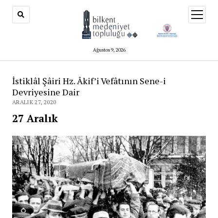
menüy
aç
Ağustos 9, 2026
İstiklâl Şâiri Hz. Âkif’i Vefâtının Sene-i
Devriyesine Dair
ARALIK 27, 2020
27 Aralık