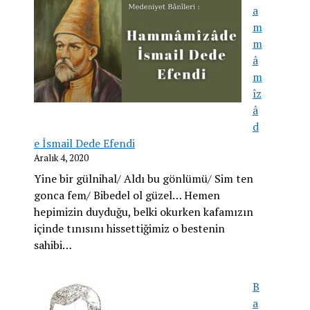
a
m
m
â
m
îz
â
d
e İsmail Dede Efendi
Aralık 4, 2020
Yine bir gülnihal/ Aldı bu gönlümü/ Sim ten
gonca fem/ Bibedel ol güzel… Hemen
hepimizin duyduğu, belki okurken kafamızın
içinde tınısını hissettiğimiz o bestenin
sahibi…
B
a