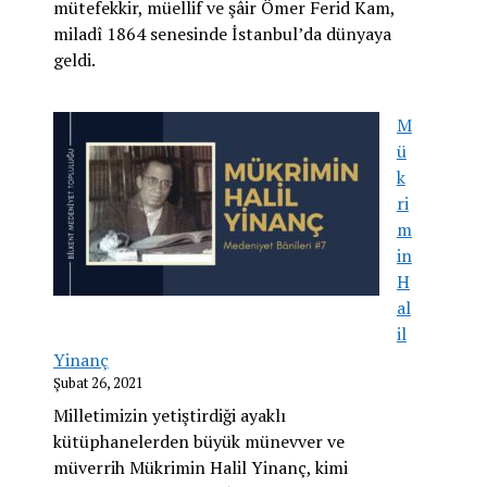
mütefekkir, müellif ve şâir Ömer Ferid Kam,
miladî 1864 senesinde İstanbul’da dünyaya
geldi.
M
ü
k
ri
m
in
H
al
il
Yinanç
Şubat 26, 2021
Milletimizin yetiştirdiği ayaklı
kütüphanelerden büyük münevver ve
müverrih Mükrimin Halil Yinanç, kimi