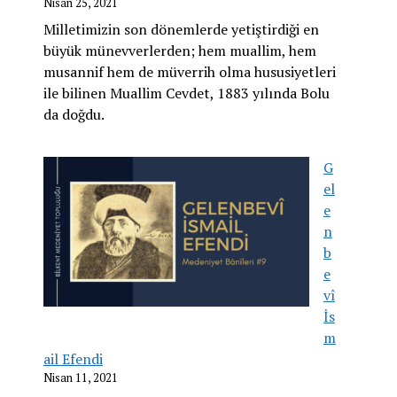
Nisan 25, 2021
Milletimizin son dönemlerde yetiştirdiği en
büyük münevverlerden; hem muallim, hem
musannif hem de müverrih olma hususiyetleri
ile bilinen Muallim Cevdet, 1883 yılında Bolu
da doğdu.
G
el
e
n
b
e
vî
İs
m
ail Efendi
Nisan 11, 2021