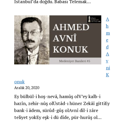
İstanbul’da doğdu. Babası Telemak…
A
h
m
e
d
A
v
ni
K
onuk
Aralık 20, 2020
Ey bülbül-i hoş-nevâ, hamûş olV’ey kalb-i
hazîn, zehir-nûş olÜstâd-ı hüner Zekâî gittiEy
bank-i âdem, sürûd-gûş olAvnî dil-i zâre
teliyet yokEy eşk-i dü dîde, pür-hurûş ol…