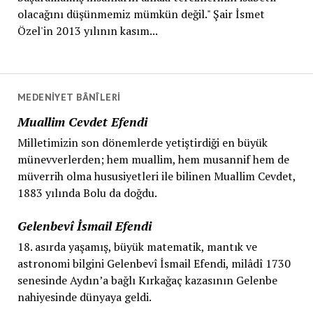
olacağını düşünmemiz mümkün değil." Şair İsmet
Özel'in 2013 yılının kasım...
MEDENIYET BÂNÎLERI
Muallim Cevdet Efendi
Milletimizin son dönemlerde yetiştirdiği en büyük
münevverlerden; hem muallim, hem musannif hem de
müverrih olma hususiyetleri ile bilinen Muallim Cevdet,
1883 yılında Bolu da doğdu.
Gelenbevî İsmail Efendi
18. asırda yaşamış, büyük matematik, mantık ve
astronomi bilgini Gelenbevî İsmail Efendi, milâdî 1730
senesinde Aydın’a bağlı Kırkağaç kazasının Gelenbe
nahiyesinde dünyaya geldi.