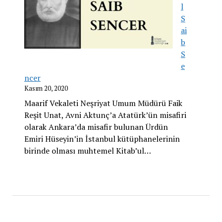
l
S
ai
b
S
e
ncer
Kasım 20, 2020
Maarif Vekaleti Neşriyat Umum Müdürü Faik
Reşit Unat, Avni Aktunç’a Atatürk’ün misafiri
olarak Ankara’da misafir bulunan Ürdün
Emiri Hüseyin’in İstanbul kütüphanelerinin
birinde olması muhtemel Kitab’ul…