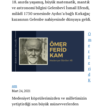
18. asırda yaşamış, büyük matematik, mantık
ve astronomi bilgini Gelenbevî İsmail Efendi,
milâdî 1730 senesinde Aydın’a bağlı Kırkağaç
kazasının Gelenbe nahiyesinde dünyaya geldi.
Ö
m
e
r
F
e
ri
d
K
am
Mart 24, 2021
Medeniyet köprülerimizden ve milletimizin
yetiştirdiği son büyük münevverlerden