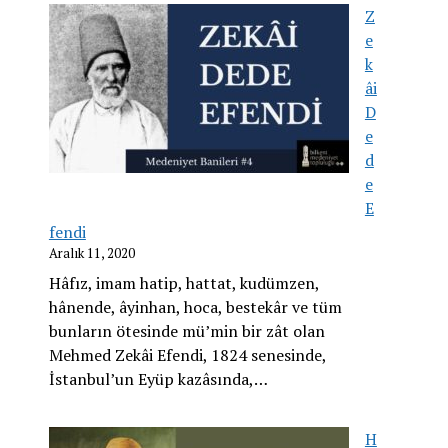
Z
e
k
âi
D
e
d
e
E
fendi
Aralık 11, 2020
Hâfız, imam hatip, hattat, kudümzen,
hânende, âyinhan, hoca, bestekâr ve tüm
bunların ötesinde mü’min bir zât olan
Mehmed Zekâi Efendi, 1824 senesinde,
İstanbul’un Eyüp kazâsında,…
H