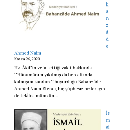
b
a
n
z
â
d
e
Ahmed Naim
Kasım 26, 2020
Hz. Âkif’in vefat ettiği vakit hakkında
‘’Hânumânım yıkılmış da ben altında
kalmışım sandım.’’ buyurduğu Babanzâde
Ahmed Naim Efendi, hiç şüphesiz bizler için
de telâfisi mümkün…
İs
m
ai