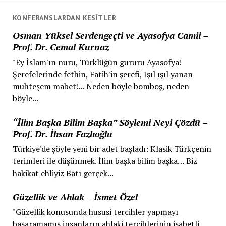
KONFERANSLARDAN KESITLER
Osman Yüksel Serdengeçti ve Ayasofya Camii –
Prof. Dr. Cemal Kurnaz
"Ey İslam'ın nuru, Türklüğün gururu Ayasofya!
Şerefelerinde fethin, Fatih'in şerefi, Işıl ışıl yanan
muhteşem mabet!... Neden böyle bomboş, neden
böyle...
“İlim Başka Bilim Başka” Söylemi Neyi Çözdü –
Prof. Dr. İhsan Fazlıoğlu
Türkiye'de şöyle yeni bir adet başladı: Klasik Türkçenin
terimleri ile düşünmek. İlim başka bilim başka… Biz
hakikat ehliyiz Batı gerçek...
Güzellik ve Ahlak – İsmet Özel
"Güzellik konusunda hususi tercihler yapmayı
başaramamış insanların ahlaki tercihlerinin isabetli