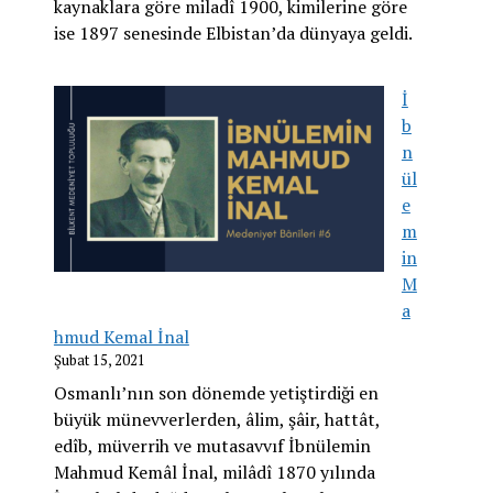
kaynaklara göre miladî 1900, kimilerine göre
ise 1897 senesinde Elbistan’da dünyaya geldi.
İ
b
n
ül
e
m
in
M
a
hmud Kemal İnal
Şubat 15, 2021
Osmanlı’nın son dönemde yetiştirdiği en
büyük münevverlerden, âlim, şâir, hattât,
edîb, müverrih ve mutasavvıf İbnülemin
Mahmud Kemâl İnal, milâdî 1870 yılında