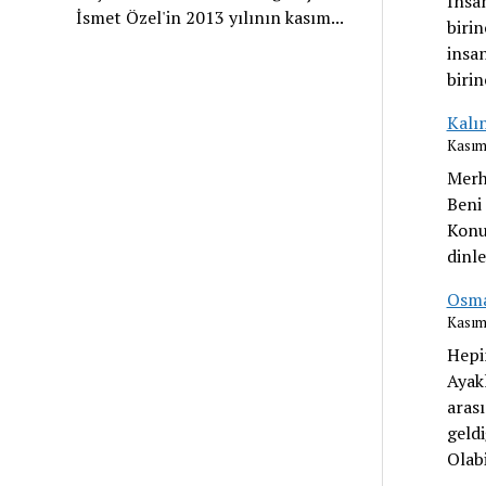
İnsa
İsmet Özel'in 2013 yılının kasım...
birin
insa
birin
Kalı
Kasım
Merh
Beni 
Konu
dinle
Osma
Kasım
Hepin
Ayakl
aras
geldi
Olab