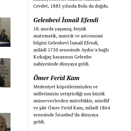
Cevdet, 1883 yılında Bolu da doğdu.
Gelenbevî İsmail Efendi
18. asırda yaşamış, büyük
matematik, mantık ve astronomi
bilgini Gelenbevî İsmail Efendi,
milâdî 1730 senesinde Aydın’a bağlı
Kırkağaç kazasının Gelenbe
nahiyesinde dünyaya geldi.
Ömer Ferid Kam
Medeniyet köprülerimizden ve
milletimizin yetiştirdiği son büyük
münevverlerden mütefekkir, müellif
ve şâir Ömer Ferid Kam, miladî 1864
senesinde İstanbul’da dünyaya
geldi.