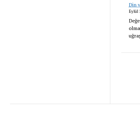
Din v
Eylül 
Değe
olma
uğraş