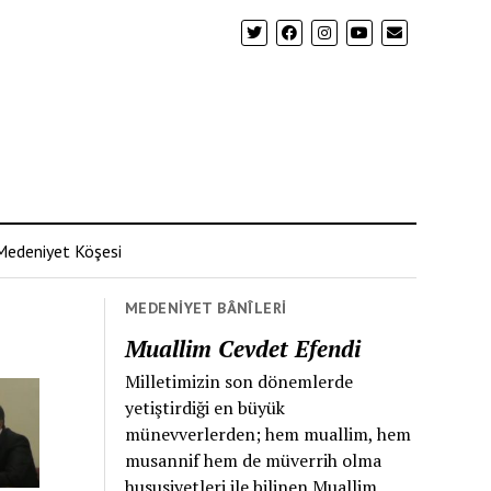
Medeniyet Köşesi
MEDENIYET BÂNÎLERI
Muallim Cevdet Efendi
Milletimizin son dönemlerde
yetiştirdiği en büyük
münevverlerden; hem muallim, hem
musannif hem de müverrih olma
hususiyetleri ile bilinen Muallim