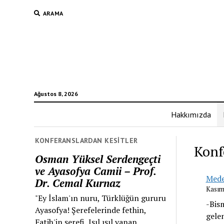
ARAMA
Ağustos 8, 2026
Hakkımızda
KONFERANSLARDAN KESITLER
Konf
Osman Yüksel Serdengeçti
ve Ayasofya Camii – Prof.
Meden
Dr. Cemal Kurnaz
Kasım
"Ey İslam'ın nuru, Türklüğün gururu
-Bis
Ayasofya! Şerefelerinde fethin,
gele
Fatih'in şerefi, Işıl ışıl yanan