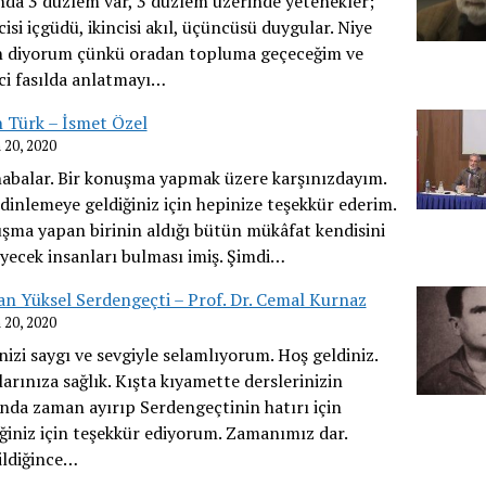
nda 3 düzlem var, 3 düzlem üzerinde yetenekler;
cisi içgüdü, ikincisi akıl, üçüncüsü duygular. Niye
n diyorum çünkü oradan topluma geçeceğim ve
ci fasılda anlatmayı…
n Türk – İsmet Özel
 20, 2020
abalar. Bir konuşma yapmak üzere karşınızdayım.
dinlemeye geldiğiniz için hepinize teşekkür ederim.
şma yapan birinin aldığı bütün mükâfat kendisini
yecek insanları bulması imiş. Şimdi…
n Yüksel Serdengeçti – Prof. Dr. Cemal Kurnaz
 20, 2020
izi saygı ve sevgiyle selamlıyorum. Hoş geldiniz.
arınıza sağlık. Kışta kıyamette derslerinizin
ında zaman ayırıp Serdengeçtinin hatırı için
ğiniz için teşekkür ediyorum. Zamanımız dar.
ildiğince…