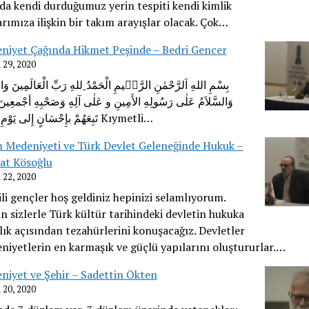
nda kendi durduğumuz yerin tespiti kendi kimlik
rımıza ilişkin bir takım arayışlar olacak. Çok…
niyet Çağında Hikmet Peşinde – Bedri Gencer
 29, 2020
بِسْمِ اللهِ اَلرَّحْمٰنِ الرَّح۪يمِ الْحَمْدُ ِللهِ رَبِّ الْعَالَمِينَ وَال
وَالسَّلاَمُ عَلٰى رَسُولِهِ الأَمِينِ و عَلٰى آلِهِ وَصَحْبِهِ أجْمعِينَ
تَبِعَهُمْ بإِحْسَانٍ إِلى يَوْمِ الِّدينِ Kıymetli…
m Medeniyeti ve Türk Devlet Geleneğinde Hukuk –
at Kösoğlu
 22, 2020
li gençler hoş geldiniz hepinizi selamlıyorum.
 sizlerle Türk kültür tarihindeki devletin hukuka
lık açısından tezahürlerini konuşacağız. Devletler
niyetlerin en karmaşık ve güçlü yapılarını oluştururlar.…
niyet ve Şehir – Sadettin Ökten
 20, 2020