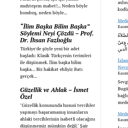
aslı
muhteşem mabet!... Neden böyle
kodla
bomboş, neden böyle...
Mede
“İlim Başka Bilim Başka”
Kasım
Söylemi Neyi Çözdü – Prof.
صَّلاَةُ
Dr. İhsan Fazlıoğlu
 وَمَنْ
Türkiye'de şöyle yeni bir adet
başladı: Klasik Türkçenin terimleri
İsla
ile düşünmek. İlim başka bilim
Nevz
başka… Biz hakikat ehliyiz Batı
Kasım
gerçek...
Sevgi
Bugün
Güzellik ve Ahlak – İsmet
bağlı
Özel
mede
"Güzellik konusunda hususi tercihler
yapmayı başaramamış insanların
Mede
ahlaki tercihlerinin isabetli olacağını
Kasım
düşünmemiz mümkün değil." Şair