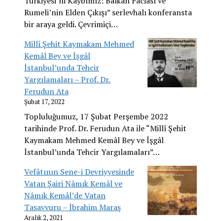
Türkiyesi’ni Kaybımız: Balkan Fâciası ve
Rumeli’nin Elden Çıkışı” serlevhalı konferansta
bir araya geldi. Çevrimiçi…
Millî Şehit Kaymakam Mehmed
Kemâl Bey ve İşgâl
İstanbul’unda Tehcir
Yargılamaları – Prof. Dr.
Ferudun Ata
Şubat 17, 2022
Topluluğumuz, 17 Şubat Perşembe 2022
tarihinde Prof. Dr. Ferudun Ata ile “Millî Şehit
Kaymakam Mehmed Kemâl Bey ve İşgâl
İstanbul’unda Tehcir Yargılamaları”…
Vefâtının Sene-i Devriyyesinde
Vatan Şairi Nâmık Kemâl ve
Nâmık Kemâl’de Vatan
Tasavvuru – İbrahim Maraş
Aralık 2, 2021