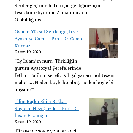
Serdengeçtinin hatırı için geldiğiniz için
teşekkür ediyorum. Zamanımız dar.
Olabildiğince…
Osman Yüksel Serdengeçti ve
Ayasofya Camii – Prof. Dr. Cemal
Kurnaz
Kasım 19, 2020
“Ey İslam’ın nuru, Türklüğün
gururu Ayasofya! Şerefelerinde
fethin, Fatih’in şerefi, Işıl ışıl yanan muhteşem
mabet!… Neden böyle bomboş, neden böyle bir
hoşsun?”
“İlim Başka Bilim Başka”
Söylemi Neyi Çözdü – Prof. Dr.
İhsan Fazlıoğlu
Kasım 19, 2020
Türkiye’de şöyle yeni bir adet