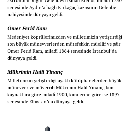
astronomi bilgini Gelenbevî İsmail Efendi, milâdî 1730
senesinde Aydın’a bağlı Kırkağaç kazasının Gelenbe
nahiyesinde dünyaya geldi.
Ömer Ferid Kam
Medeniyet köprülerimizden ve milletimizin yetiştirdiği
son büyük münevverlerden mütefekkir, müellif ve şâir
Ömer Ferid Kam, miladî 1864 senesinde İstanbul’da
dünyaya geldi.
Mükrimin Halil Yinanç
Milletimizin yetiştirdiği ayaklı kütüphanelerden büyük
münevver ve müverrih Mükrimin Halil Yinanç, kimi
kaynaklara göre miladî 1900, kimilerine göre ise 1897
senesinde Elbistan’da dünyaya geldi.