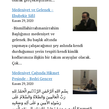
Medeniyet ve Gelenek –
Ebubekir Sifil
Kasım 29, 2020
-Bismillahirrahmanirrahim
Başlığımız medeniyet ve
gelenek. Bu başlık altında
yapmaya çalışacağımız şey aslında kendi
durduğumuz yerin tespiti kendi kimlik
kodlarımıza ilişkin bir takım arayışlar olacak.
Çok…
Medeniyet Çağında Hikmet
Peşinde – Bedri Gencer
Kasım 29, 2020
بِسْمِ اللهِ اَلرَّحْمٰنِ الرَّح۪يمِ الْحَمْدُ ِللهِ
رَبِّ الْعَالَمِينَ وَالصَّلاَةُ وَالسَّلاَمُ عَلٰى
رَسُولِهِ الأَمِينِ و عَلٰى آلِهِ وَصَحْبِهِ
أجْمعِينَ وَمَنْ تَبِعَهُمْ بإِحْسَانٍ إِلى يَوْمِ الِّدينِ Kıymetli…