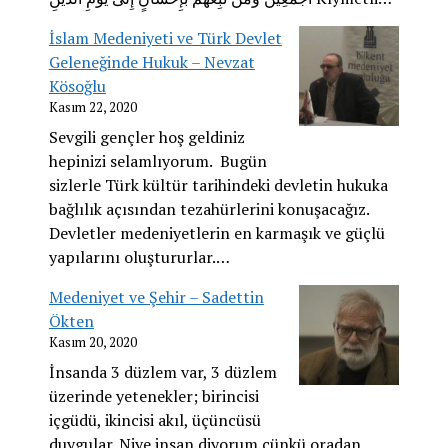
İslam Medeniyeti ve Türk Devlet
Geleneğinde Hukuk – Nevzat
Kösoğlu
Kasım 22, 2020
Sevgili gençler hoş geldiniz
hepinizi selamlıyorum. Bugün
sizlerle Türk kültür tarihindeki devletin hukuka
bağlılık açısından tezahürlerini konuşacağız.
Devletler medeniyetlerin en karmaşık ve güçlü
yapılarını oluştururlar.…
Medeniyet ve Şehir – Sadettin
Ökten
Kasım 20, 2020
İnsanda 3 düzlem var, 3 düzlem
üzerinde yetenekler; birincisi
içgüdü, ikincisi akıl, üçüncüsü
duygular. Niye insan diyorum çünkü oradan