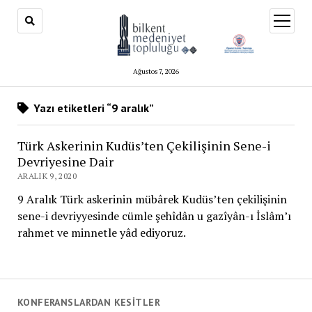
menüy
aç
Ağustos 7, 2026
Yazı etiketleri “9 aralık”
Türk Askerinin Kudüs’ten Çekilişinin Sene-i
Devriyesine Dair
ARALIK 9, 2020
9 Aralık Türk askerinin mübârek Kudüs’ten çekilişinin
sene-i devriyyesinde cümle şehîdân u gazîyân-ı İslâm’ı
rahmet ve minnetle yâd ediyoruz.
KONFERANSLARDAN KESITLER