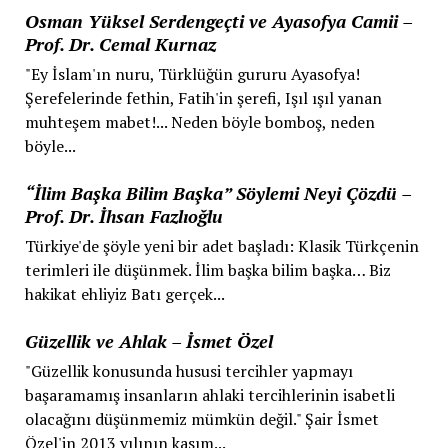
Osman Yüksel Serdengeçti ve Ayasofya Camii –
Prof. Dr. Cemal Kurnaz
"Ey İslam'ın nuru, Türklüğün gururu Ayasofya!
Şerefelerinde fethin, Fatih'in şerefi, Işıl ışıl yanan
muhteşem mabet!... Neden böyle bomboş, neden
böyle...
“İlim Başka Bilim Başka” Söylemi Neyi Çözdü –
Prof. Dr. İhsan Fazlıoğlu
Türkiye'de şöyle yeni bir adet başladı: Klasik Türkçenin
terimleri ile düşünmek. İlim başka bilim başka… Biz
hakikat ehliyiz Batı gerçek...
Güzellik ve Ahlak – İsmet Özel
"Güzellik konusunda hususi tercihler yapmayı
başaramamış insanların ahlaki tercihlerinin isabetli
olacağını düşünmemiz mümkün değil." Şair İsmet
Özel'in 2013 yılının kasım...