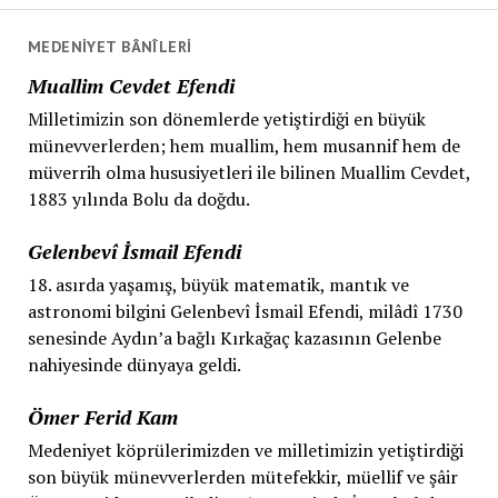
MEDENIYET BÂNÎLERI
Muallim Cevdet Efendi
Milletimizin son dönemlerde yetiştirdiği en büyük
münevverlerden; hem muallim, hem musannif hem de
müverrih olma hususiyetleri ile bilinen Muallim Cevdet,
1883 yılında Bolu da doğdu.
Gelenbevî İsmail Efendi
18. asırda yaşamış, büyük matematik, mantık ve
astronomi bilgini Gelenbevî İsmail Efendi, milâdî 1730
senesinde Aydın’a bağlı Kırkağaç kazasının Gelenbe
nahiyesinde dünyaya geldi.
Ömer Ferid Kam
Medeniyet köprülerimizden ve milletimizin yetiştirdiği
son büyük münevverlerden mütefekkir, müellif ve şâir