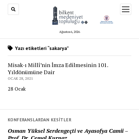
menüy
aç
Ağustos 6, 2026
Yazı etiketleri “sakarya”
Misak-ı Millî’nin İmza Edilmesinin 101.
Yıldönümüne Dair
OCAK 28, 2021
28 Ocak
KONFERANSLARDAN KESITLER
Osman Yüksel Serdengeçti ve Ayasofya Camii –
Prof. Dr. Cemal Kurnaz